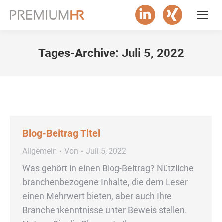
Linkedin
XING
page
page
Tages-Archive:
Juli 5, 2022
opens
opens
in
in
new
new
window
window
Blog-Beitrag Titel
Allgemein
Von
Juli 5, 2022
Was gehört in einen Blog-Beitrag? Nützliche
branchenbezogene Inhalte, die dem Leser
einen Mehrwert bieten, aber auch Ihre
Branchenkenntnisse unter Beweis stellen.